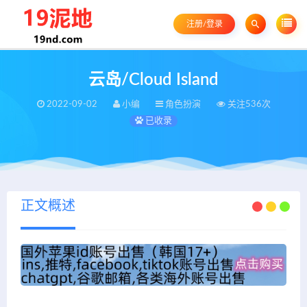
注册/登录
云岛/Cloud Island
2022-09-02
小编
角色扮演
关注536次
已收录
正文概述