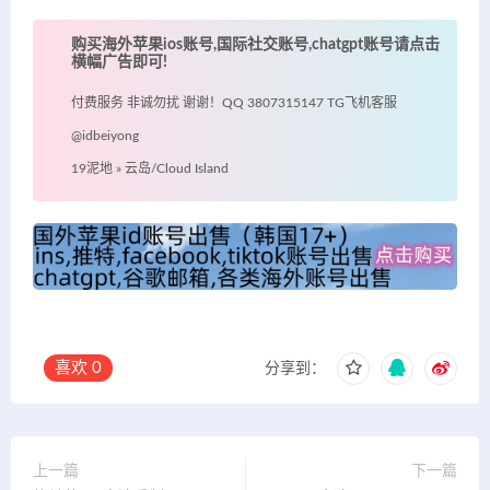
购买海外苹果ios账号,国际社交账号,chatgpt账号请点击
横幅广告即可!
付费服务 非诚勿扰 谢谢！QQ 3807315147 TG飞机客服
@idbeiyong
19泥地
»
云岛/Cloud Island
喜欢
0
分享到：
上一篇
下一篇