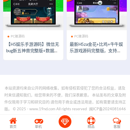
PC端源码
PC端源码
【H5娱乐手游源码】微信无
最新H5za金花+比鸡+牛牛娱
bug新五神兽完整版+数据库
乐游戏源码完整版，支持手
+后台+可控制胜率+透视作
机安卓、苹果最新系统，微
弊
信登陆功能等
本站资源均来自公开的网络收集，如有侵权若侵犯了您的合法权益，请及
时来信通知我们，给您带来的不便，我们深表歉意。 本站发布的文章及附
件仅限用于学习和研究目的.请勿用于商业或违法用途，如有需要请支持正
版。 © 2025 - www.19nd.com All rights reserved
闽ICP备2024081646
号-1
首页
单机
精品
客服