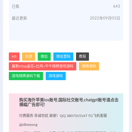
已售
643
最近更新
2022年09月03日
H5
乐游
微信
微信登陆
教程
最新H5za金花+比鸡+牛牛棋牌游戏源码
棋牌源码
游戏棋牌源码下载
游戏源码
购买海外苹果ios账号,国际社交账号,chatgpt账号请点击
横幅广告即可!
付费服务 非诚勿扰 谢谢！QQ 3807315147 TG飞机客服
@idbeiyong