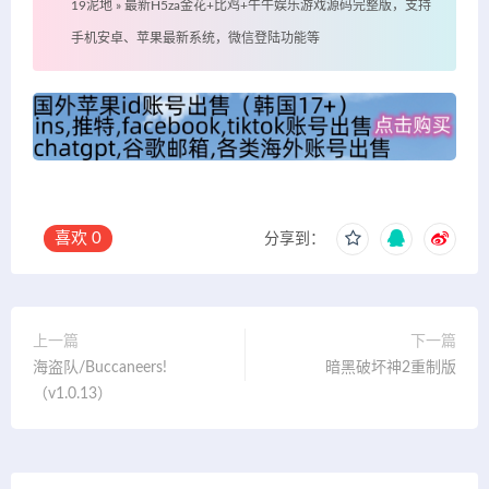
19泥地
»
最新H5za金花+比鸡+牛牛娱乐游戏源码完整版，支持
手机安卓、苹果最新系统，微信登陆功能等
喜欢
0
分享到：
上一篇
下一篇
海盗队/Buccaneers!
暗黑破坏神2重制版
（v1.0.13）