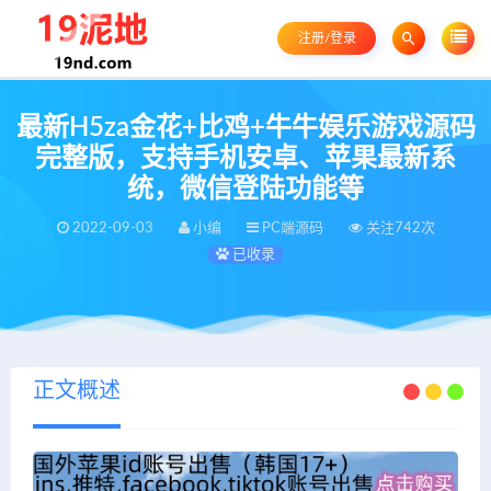
注册/登录
最新H5za金花+比鸡+牛牛娱乐游戏源码
完整版，支持手机安卓、苹果最新系
统，微信登陆功能等
2022-09-03
小编
PC端源码
关注742次
已收录
正文概述