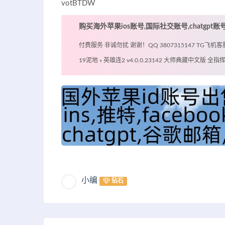
votBTDW
购买海外苹果ios账号,国际社交账号,chatgpt
付费服务 非诚勿扰 谢谢！QQ 3807315147 TG飞机客服 @
19泥地
»
英雄连2 v4.0.0.23142 大师典藏中文版 全
小编
钻石