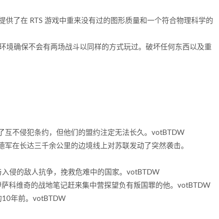
引擎提供了在 RTS 游戏中重来没有过的图形质量和一个符合物理科学的
的环境确保不会有两场战斗以同样的方式玩过。破坏任何东西以及重
订了互不侵犯条约，但他们的盟约注定无法长久。
votBTDW
万德军在长达三千余公里的边境线上对苏联发动了突然袭击。
与入侵的敌人抗争，挽救危难中的国家。
votBTDW
·伊萨科维奇的战地笔记赶来集中营探望负有叛国罪的他。
votBTDW
10年前。
votBTDW