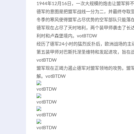
1944年12月16日，一次大规模的炮击让盟军
德军的意图是把盟军战线一分为二，并最终夺取
冬季的寒风使得盟军占尽优势的空军部队只能落
德军现在占尽了天时地利，两个装甲师袭击了长达
利时和卢森堡境内。
votBTDW
经历了德军24小时的猛烈反扑后，欧洲战场的主
第五装甲师对巴斯托涅圣维特和发起进攻，旨在
votBTDW
盟军现在正竭力遏止德军对盟军领地的攻势。盟
解。
votBTDW
votBTDW
votBTDW
votBTDW
votBTDW