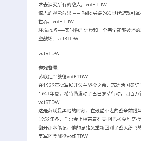
术去消灭所有的敌人。
votBTDW
惊人的视觉效果 —— Relic 尖端的次世代游戏
世界。
votBTDW
环境战略——实时物理计算和一个完全能够破坏
塑战场！
votBTDW
votBTDW
游戏背景:
苏联红军战役
votBTDW
在1939年德军展开波兰战役之前，苏德两国签
1941年夏，希特勒发动了巴巴罗萨行动，四百
votBTDW
这是苏联最黑暗的时刻，在残酷不堪的战争前线
1952年冬，丘尔金上校带着列夫·阿巴拉莫维奇
翻开那本笔记，他的思绪又重新回到了战火纷飞的
美军阿登战役
votBTDW