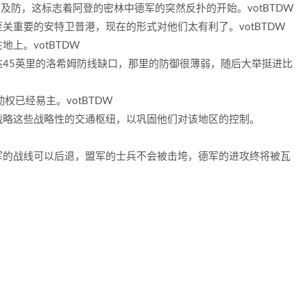
猝不及防，这标志着阿登的密林中德军的突然反扑的开始。
votBTDW
至关重要的安特卫普港，现在的形式对他们太有利了。
votBTDW
在地上。
votBTDW
45英里的洛希姆防线缺口，那里的防御很薄弱，随后大举挺进比
动权已经易主。
votBTDW
战略这些战略性的交通枢纽，以巩固他们对该地区的控制。
军的战线可以后退，盟军的士兵不会被击垮，德军的进攻终将被瓦