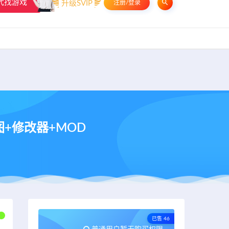
代找游戏
升级SVIP
注册/登录
申请友链
热门标签
资源专题
资源存档
联系我们
地图+修改器+MOD
已售 46