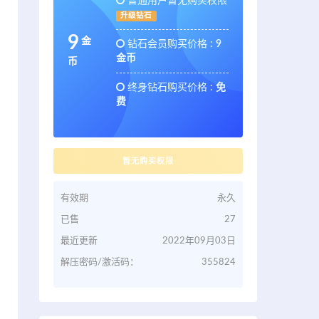
普通用户暂无购买权限
升级钻石
9
金
钻石会员购买价格 :
9
金币
币
终身钻石购买价格 :
免
费
暂无购买权限
有效期
永久
已售
27
最近更新
2022年09月03日
解压密码/激活码：
355824