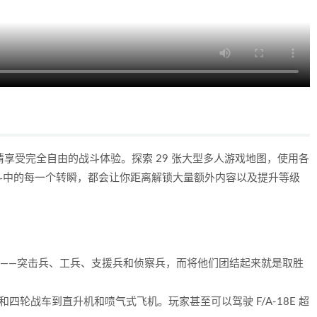
度，尽情享受完全自由的战斗体验。探索 29 张大型多人游戏地图，使用各
斗中的每一个转瞬，都会让你距离解锁大量额外内容以及提升等级
兵种——突击兵、工兵、支援兵和侦察兵，而将他们团结起来就是取胜
四轮战车到直升机和喷气式飞机。玩家甚至可以驾驶 F/A-18E 超