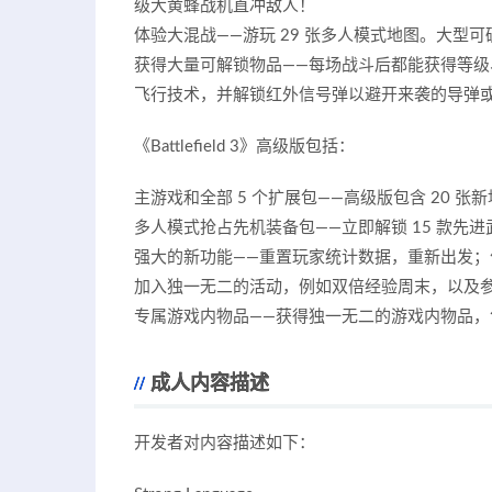
级大黄蜂战机直冲敌人！
体验大混战——游玩 29 张多人模式地图。大型
获得大量可解锁物品——每场战斗后都能获得等
飞行技术，并解锁红外信号弹以避开来袭的导弹
《Battlefield 3》高级版包括：
主游戏和全部 5 个扩展包——高级版包含 20 张新
多人模式抢占先机装备包——立即解锁 15 款先
强大的新功能——重置玩家统计数据，重新出发
加入独一无二的活动，例如双倍经验周末，以及
专属游戏内物品——获得独一无二的游戏内物品，包
成人内容描述
开发者对内容描述如下：