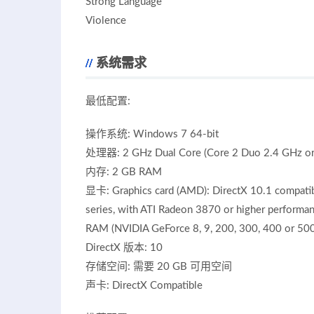
Strong Language
Violence
系统需求
最低配置:
操作系统: Windows 7 64-bit
处理器: 2 GHz Dual Core (Core 2 Duo 2.4 GHz or
内存: 2 GB RAM
显卡: Graphics card (AMD): DirectX 10.1 compat
series, with ATI Radeon 3870 or higher performa
RAM (NVIDIA GeForce 8, 9, 200, 300, 400 or 500
DirectX 版本: 10
存储空间: 需要 20 GB 可用空间
声卡: DirectX Compatible