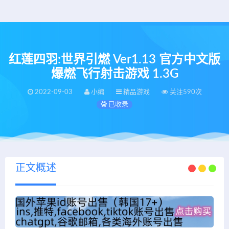
红莲四羽:世界引燃 Ver1.13 官方中文版
爆燃飞行射击游戏 1.3G
2022-09-03
小编
精品游戏
关注590次
已收录
正文概述