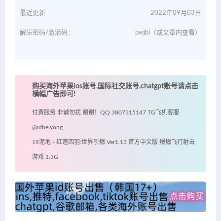
最近更新
2022年09月03日
解压密码/激活码：
pwjbl（或文章内查看）
购买海外苹果ios账号,国际社交账号,chatgpt账号请点击
横幅广告即可!
付费服务 非诚勿扰 谢谢！QQ 3807315147 TG飞机客服
@idbeiyong
19泥地
»
红莲四羽:世界引燃 Ver1.13 官方中文版 爆燃飞行射击
游戏 1.3G