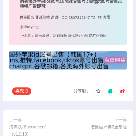
购买海外苹果ios账号,国际社交账号,chatgpt账号请点击
横幅广告即可!
付费服务 非诚勿扰 谢谢！QQ 3807315147 TG飞机客服
@idbeiyong
19泥地
»
娱乐源码：网狐娱乐源代码+50多款游戏源码
喜欢
0
分享到：
上一篇
下一篇
海盗队/Buccaneers!
暗黑破坏神2重制版
（v1.0.13）