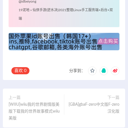
@idbeiyong
19泥地
»
仙侠手游(逆水决)2021整理Linux手工服务端+后台+双
端
喜欢
0
分享到：
上一篇
下一篇
[WIIU]wiiu我的世界剧情版美
[GBA]gbaF-zero中文版F-zero
版下载我的世界故事模式wiiu
汉化版
美版