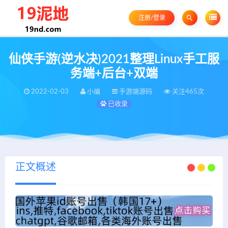
注册/登录
仙侠手游(逆水决)2021整理Linux手工服
务端+后台+双端
2022-02-03
小编
手游端源码
关注465次
已收录
正文概述