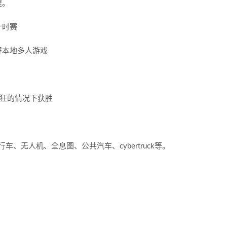
速。
计时赛
屏本地多人游戏
疯狂的情况下获胜
s、自行车、无人机、全息图、公共汽车、cybertruck等。