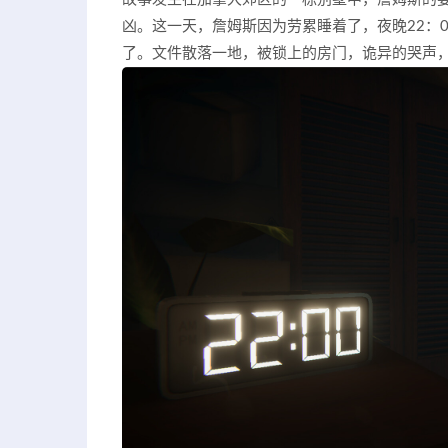
凶。这一天，詹姆斯因为劳累睡着了，夜晚22：
了。文件散落一地，被锁上的房门，诡异的哭声