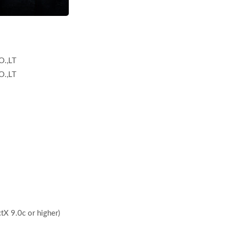
.,LT
.,LT
X 9.0c or higher)