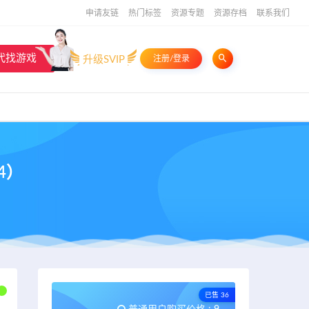
申请友链
热门标签
资源专题
资源存档
联系我们
代找游戏
升级SVIP
注册/登录
04）
已售 36