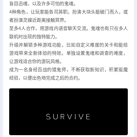
盲目迅魂，以及许多可怕的鬼魂。
4种角色，让玩家能各司其职。扮演大块头能破门而入，或
者扮演灵媒近距离接触冥界。
至多4人合作，用游戏内语音聊天交流。鬼魂也有只在多人
联机时出现的独特能力。
升级并解锁多种游戏功能，比如自定义难度的关卡和能给
游戏带来全新体验的特效。单独设置鬼魂和调查的难度，
让游戏适合你的游玩风格。
成为一名身经百战的猎鬼师，不断获取新知识，积累驱魔
经验，以便出色地完成之后的合约。