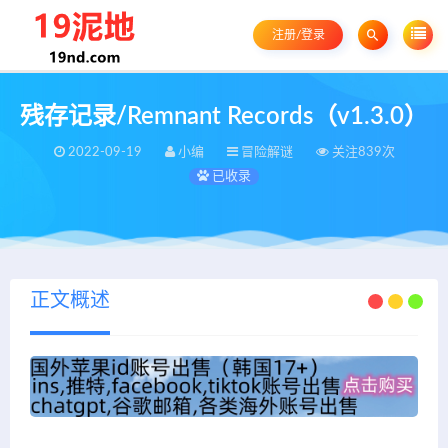
注册/登录
残存记录/Remnant Records（v1.3.0）
2022-09-19
小编
冒险解谜
关注839次
已收录
正文概述