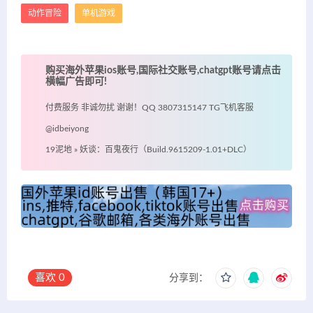
动作冒险
单机游戏
购买海外苹果ios账号,国际社交账号,chatgpt账号请点击
横幅广告即可!
付费服务 非诚勿扰 谢谢！QQ 3807315147 TG飞机客服
@idbeiyong
19泥地
»
妖谈：百鬼夜行（Build.9615209-1.01+DLC）
喜欢
0
分享到：