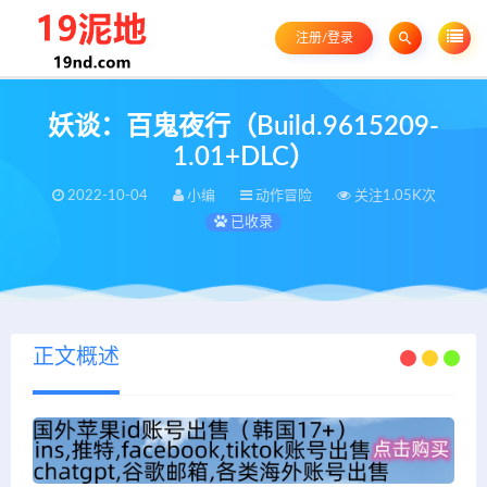
注册/登录
妖谈：百鬼夜行（Build.9615209-
1.01+DLC）
2022-10-04
小编
动作冒险
关注1.05K次
已收录
正文概述