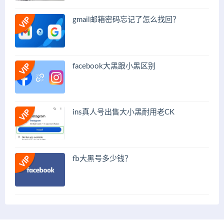
gmail邮箱密码忘记了怎么找回？
facebook大黑跟小黑区别
ins真人号出售大小黑耐用老CK
fb大黑号多少钱？