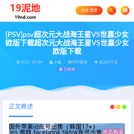
注册/登录
[PSV]psv超次元大战海王星VS世嘉少女
欧版下载超次元大战海王星VS世嘉少女
欧版下载
2021-12-04
小编
PSV游戏
关注597次
已收录
正文概述