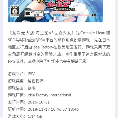
《超次元大战 海王星VS世嘉少女》是Compile Heart和
SEGA共同推出的PSV平台的动作角色扮演游戏，先在日本
地区发行后由Idea Factory在欧美地区发行，游戏采用了双
主角展开超越时空的冒险之旅，本作采用了迷宫探索式的
RPG游戏，游戏中除了打怪外也会有解谜元素。
游戏平台：PSV
游戏类型：角色扮演
游戏语言：欧版
游戏厂商：Idea Factory International
发行时间：2016-10-31
更新时间：2018-11-19 18:46:57 18:46
游戏大小：1.14 GB