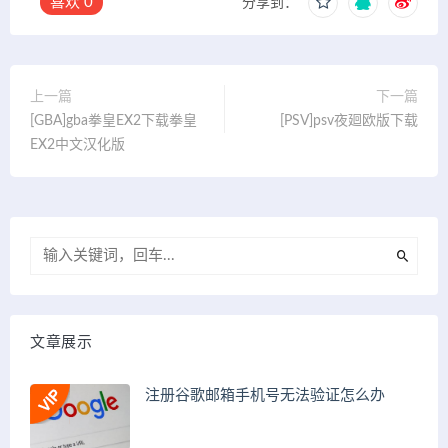
喜欢
0
分享到：
上一篇
下一篇
[GBA]gba拳皇EX2下载拳皇
[PSV]psv夜廻欧版下载
EX2中文汉化版
文章展示
注册谷歌邮箱手机号无法验证怎么办