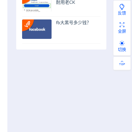
耐用老CK
反馈
fb大黑号多少钱？
全屏
切换