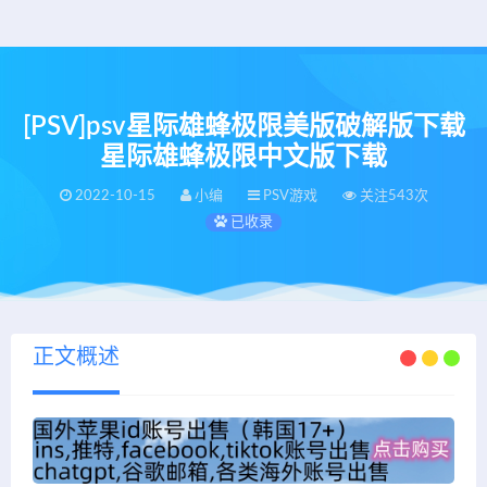
[PSV]psv星际雄蜂极限美版破解版下载
星际雄蜂极限中文版下载
2022-10-15
小编
PSV游戏
关注543次
已收录
正文概述