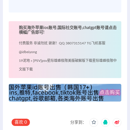
购买海外苹果ios账号,国际社交账号,chatgpt账号请点击
横幅广告即可!
付费服务 非诚勿扰 谢谢！QQ 3807315147 TG飞机客服
@idbeiyong
19泥地
»
[PSV]psv星际雄蜂极限美版破解版下载星际雄蜂极限中
文版下载
喜欢
0
分享到：