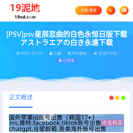
注册/登录
[PSV]psv星辰恋曲的白色永恒日版下载
アストラエアの白き永遠下载
2022-10-15
小编
PSV游戏
关注470次
已收录
正文概述