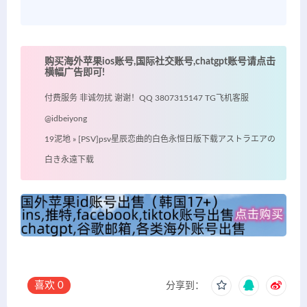
购买海外苹果ios账号,国际社交账号,chatgpt账号请点击
横幅广告即可!
付费服务 非诚勿扰 谢谢！QQ 3807315147 TG飞机客服
@idbeiyong
19泥地
»
[PSV]psv星辰恋曲的白色永恒日版下载アストラエアの
白き永遠下载
喜欢
0
分享到：