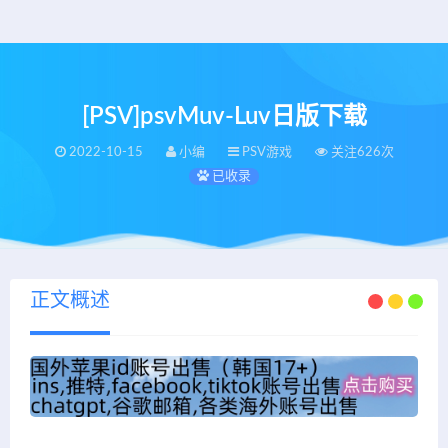
[PSV]psvMuv-Luv日版下载
2022-10-15
小编
PSV游戏
关注626次
已收录
正文概述