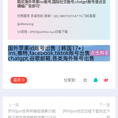
购买海外苹果ios账号,国际社交账号,chatgpt账号请点击
横幅广告即可!
付费服务 非诚勿扰 谢谢！QQ 3807315147 TG飞机客服
@idbeiyong
19泥地
»
[PSV]psvMuv-Luv日版下载
喜欢
0
分享到：
上一篇
下一篇
[PSV]psv世界杯橄榄球赛15欧
[PSV]psv伪恋日版下载伪恋下
版下载世界杯橄榄球赛15汉化
载