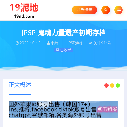
注册/登录
[PSP]鬼魂力量遗产初期存档
2022-10-15
小编
PSP游戏
关注644次
已收录
正文概述