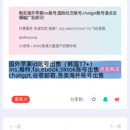
购买海外苹果ios账号,国际社交账号,chatgpt账号请点击
横幅广告即可!
付费服务 非诚勿扰 谢谢！QQ 3807315147 TG飞机客服
@idbeiyong
19泥地
»
[PSP]鬼魂力量遗产初期存档
喜欢
0
分享到：
上一篇
下一篇