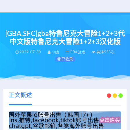
[GBA,SFC]gba特鲁尼克大冒险1+2+3代
中文版特鲁尼克大冒险1+2+3汉化版
2022-07-30
小编
GBA游戏
关注553次
已收录
正文概述