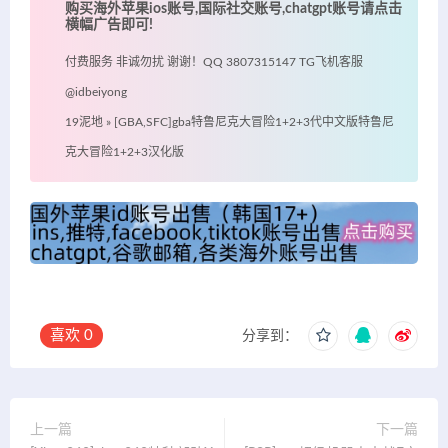
购买海外苹果ios账号,国际社交账号,chatgpt账号请点击
横幅广告即可!
付费服务 非诚勿扰 谢谢！QQ 3807315147 TG飞机客服
@idbeiyong
19泥地
»
[GBA,SFC]gba特鲁尼克大冒险1+2+3代中文版特鲁尼
克大冒险1+2+3汉化版
喜欢
0
分享到：
上一篇
下一篇