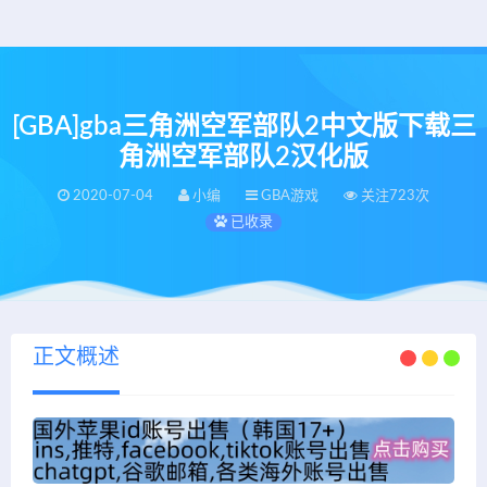
[GBA]gba三角洲空军部队2中文版下载三
角洲空军部队2汉化版
2020-07-04
小编
GBA游戏
关注723次
已收录
正文概述