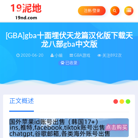
注册/登录
[GBA]gba十面埋伏天龙篇汉化版下载天
龙八部gba中文版
2020-06-20
小编
GBA游戏
关注892次
已收录
正文概述