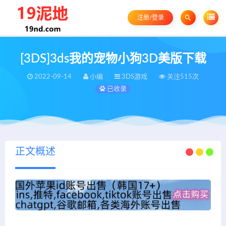
注册/登录
[3DS]3ds我的宠物小狗3D美版下载
2022-09-14
小编
3DS游戏
关注515次
已收录
正文概述