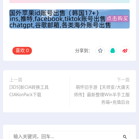
喜欢
0
分享到：
上一篇
下一篇
[3DS]新CIA转换工具
萌怀旧手游【天师变/大唐天
CIAKonPack下载
师传】最新整理Win半手工服
务端+充值后台