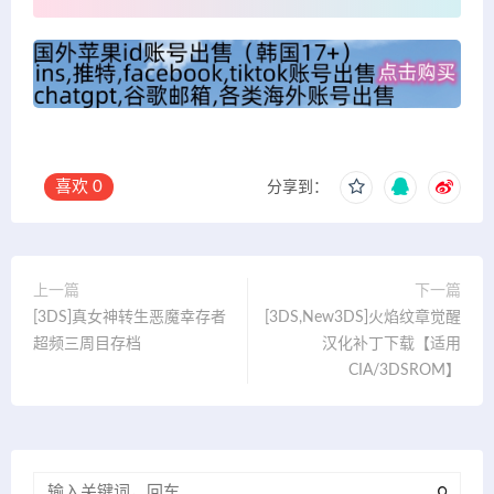
喜欢
0
分享到：
上一篇
下一篇
[3DS]真女神转生恶魔幸存者
[3DS,New3DS]火焰纹章觉醒
超频三周目存档
汉化补丁下载【适用
CIA/3DSROM】