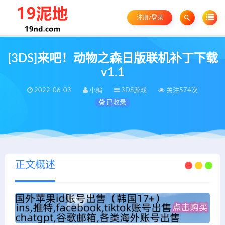
注册/登录
[3DS]来吧！动物之森日版联机补丁下载
v1.1
2022-06-03
小编
3DS游戏
关注574次
已收录
正文概述