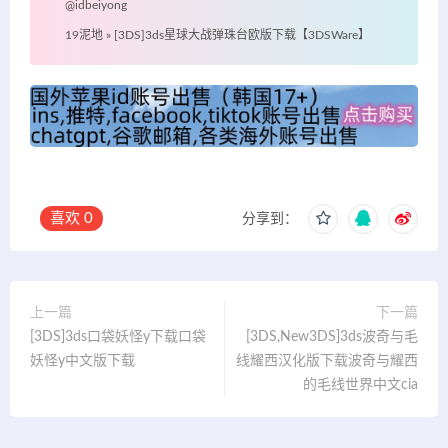
@idbeiyong
19泥地
»
[3DS]3ds星球大战弹珠台欧版下载【3DSWare】
喜欢
0
分享到：
上一篇
下一篇
[3DS]3ds口袋妖怪y下载口袋
[3DS,New3DS]3ds波奇与毛
妖怪y中文版下载
线耀西汉化版下载波奇与耀西
的毛线世界中文cia