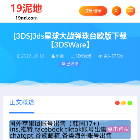
注册/登录
[3DS]3ds星球大战弹珠台欧版下载
【3DSWare】
2022-10-16
小编
3DS游戏
关注575次
已收录
正文概述