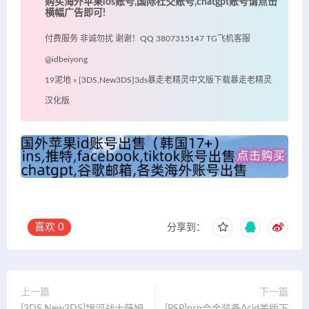
购买海外苹果ios账号,国际社交账号,chatgpt账号请点击
横幅广告即可!
付费服务 非诚勿扰 谢谢！QQ 3807315147 TG飞机客服
@idbeiyong
19泥地
»
[3DS,New3DS]3ds暴走老精灵中文版下载暴走老精灵
汉化版
喜欢
0
分享到：
上一篇
下一篇
[3DS,New3DS]银河战士萨姆
[PSP]psp合金装备Acid美版下