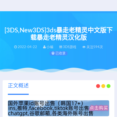
[3DS,New3DS]3ds暴走老精灵中文版下
载暴走老精灵汉化版
2022-04-22
小编
3DS游戏
关注594次
已收录
正文概述