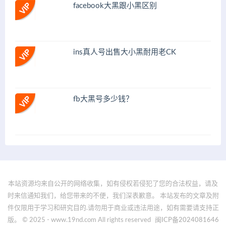
facebook大黑跟小黑区别
ins真人号出售大小黑耐用老CK
fb大黑号多少钱？
本站资源均来自公开的网络收集，如有侵权若侵犯了您的合法权益，请及
时来信通知我们，给您带来的不便，我们深表歉意。 本站发布的文章及附
件仅限用于学习和研究目的.请勿用于商业或违法用途，如有需要请支持正
版。 © 2025 - www.19nd.com All rights reserved
闽ICP备2024081646