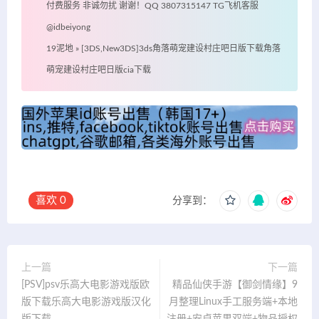
付费服务 非诚勿扰 谢谢！QQ 3807315147 TG飞机客服
@idbeiyong
19泥地
»
[3DS,New3DS]3ds角落萌宠建设村庄吧日版下载角落
萌宠建设村庄吧日版cia下载
喜欢
0
分享到：
上一篇
下一篇
[PSV]psv乐高大电影游戏版欧
精品仙侠手游【御剑情缘】9
版下载乐高大电影游戏版汉化
月整理Linux手工服务端+本地
版下载
注册+安卓苹果双端+物品授权