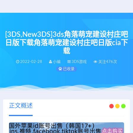
[3DS,New3DS]3ds角落萌宠建设村庄吧
日版下载角落萌宠建设村庄吧日版cia下
载
2022-02-28
小编
3DS游戏
关注476次
已收录
正文概述