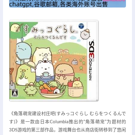
《角落萌宠建设村庄吧(すみっコぐらし むらをつくるんで
す)》是一款由日本Columbia推出的“角落萌宠”为题材的
3DS游戏的第三部作品，游戏舞台也从商店街转移到了悠闲