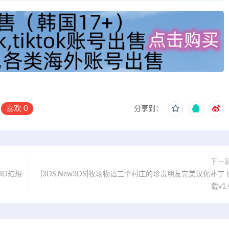
喜欢
0
分享到：
下一
】3D幻想
[3DS,New3DS]牧场物语三个村庄的珍贵朋友完美汉化补丁
载v1.