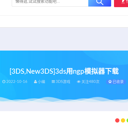
大用户提供最新、最优质的资源下载！
立即加入我们
[3DS,New3DS]3ds用ngp模拟器下载
2022-10-16
小编
3DS游戏
关注480次
已收录