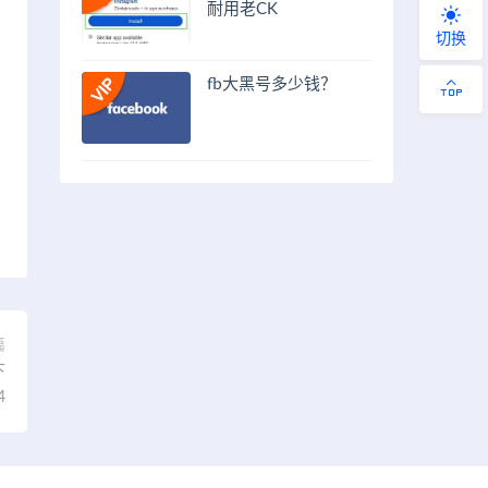
耐用老CK
切换
fb大黑号多少钱？
篇
下
4