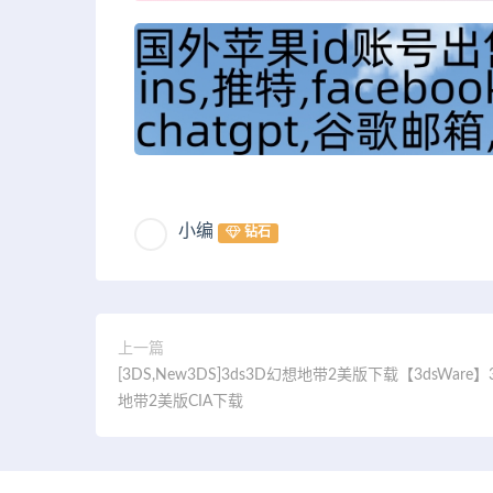
小编
钻石
上一篇
[3DS,New3DS]3ds3D幻想地带2美版下载【3dsWare
地带2美版CIA下载