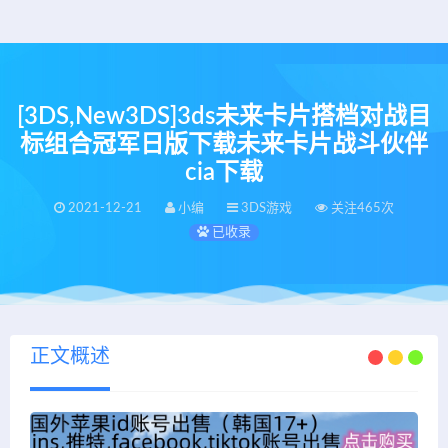
[3DS,New3DS]3ds未来卡片搭档对战目
标组合冠军日版下载未来卡片战斗伙伴
cia下载
2021-12-21
小编
3DS游戏
关注465次
已收录
正文概述