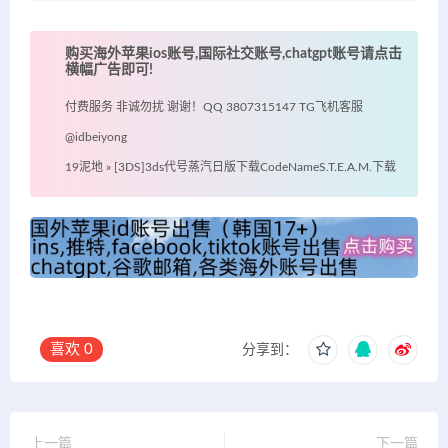
购买海外苹果ios账号,国际社交账号,chatgpt账号请点击
横幅广告即可!
付费服务 非诚勿扰 谢谢！QQ 3807315147 TG飞机客服
@idbeiyong
19泥地
»
[3DS]3ds代号蒸汽日版下载CodeNameS.T.E.A.M.下载
喜欢
0
分享到：
上一篇
下一篇