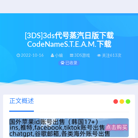
[3DS]3ds代号蒸汽日版下载
CodeNameS.T.E.A.M.下载
2022-10-16
小编
3DS游戏
关注613次
已收录
正文概述