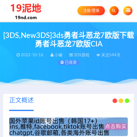
注册/登录
[3DS,New3DS]3ds勇者斗恶龙7欧版下载
勇者斗恶龙7欧版CIA
2022-10-16
小编
3DS游戏
关注544次
已收录
正文概述