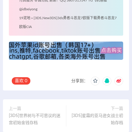
付费服务 非诚勿扰 谢谢！QQ 3807315147 TG飞机客服
@idbeiyong
19泥地
»
[3DS,New3DS]3ds勇者斗恶龙7欧版下载勇者斗恶龙7
欧版CIA
喜欢
0
分享到：
上一篇
下一篇
[3DS]世界树与不可思议的迷
[3DS]星霜的亚马逊女战士初
宫初始金钱存档
始存档