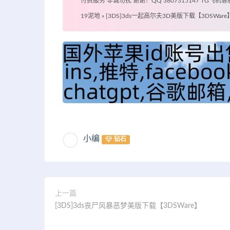
付费服务 非诚勿扰 谢谢！QQ 3807315147 TG飞机客服 @
19泥地
»
[3DS]3ds一起高尔夫3D美版下载【3DSWare
小编
钻石
上一篇
[3DS]3ds丧尸风暴恶梦美版下载【3DSWare】