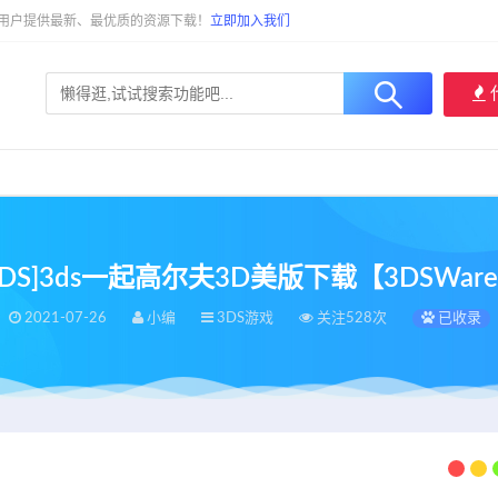
大用户提供最新、最优质的资源下载！
立即加入我们
3DS]3ds一起高尔夫3D美版下载【3DSWar
2021-07-26
小编
3DS游戏
关注528次
已收录