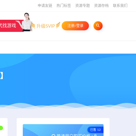
申请友链
热门标签
资源专题
资源存档
联系我们
代找游戏
升级SVIP
注册/登录
e】
已售 12