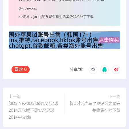
@idbeiyong
19泥地
»
[3DS]朋友聚会新生活美版联机补丁下载
喜欢
0
分享到：
上一篇
下一篇
[3DS,New3DS]3ds实况足球
[3DS]纸片马里奥贴纸之星完
2014汉化版下载实况足球
美收集存档下载
2014中文cia