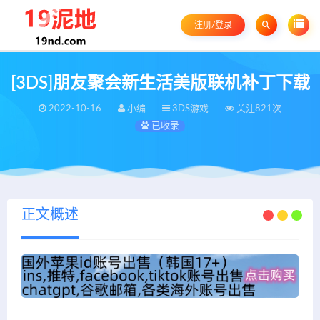
注册/登录
[3DS]朋友聚会新生活美版联机补丁下载
2022-10-16
小编
3DS游戏
关注821次
已收录
正文概述