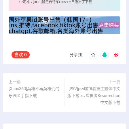
19泥地
»
[3DS]暴走自行车DXV1.2日版补丁下载
喜欢
0
分享到：
上一篇
下一篇
[Xbox360]英雄不再英雄们的
[PSV]psv噬神者重生繁体中文
乐园金手指下载
版下载psv噬神者Resurrection
中文版下载