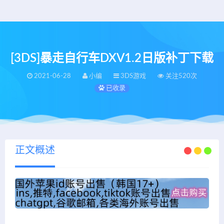
[3DS]暴走自行车DXV1.2日版补丁下载
2021-06-28
小编
3DS游戏
关注520次
已收录
正文概述