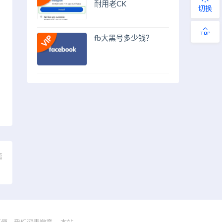
耐用老CK
切换
fb大黑号多少钱？
篇
】