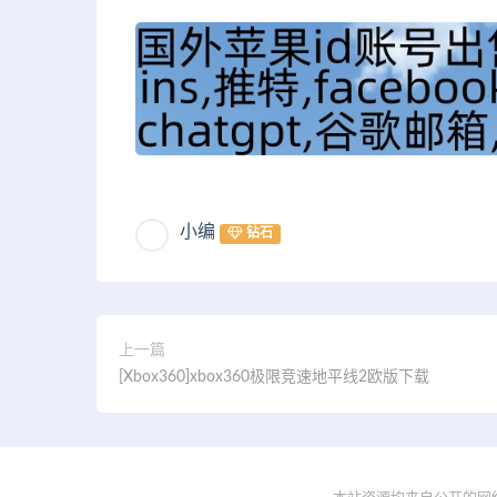
小编
钻石
上一篇
[Xbox360]xbox360极限竞速地平线2欧版下载