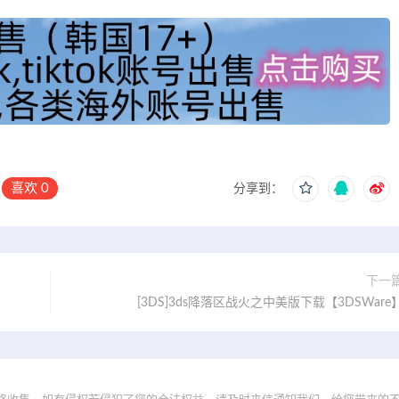
喜欢
0
分享到：
下一
[3DS]3ds降落区战火之中美版下载【3DSWare