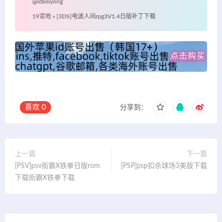
@idbeiyong
19泥地
»
[3DS]电波人间rpg3V1.4日版补丁下载
喜欢
0
分享到：
上一篇
下一篇
[PSV]psv街霸X铁拳日版rom
[PSP]psp扣杀球场3美版下载
下载街霸X铁拳下载