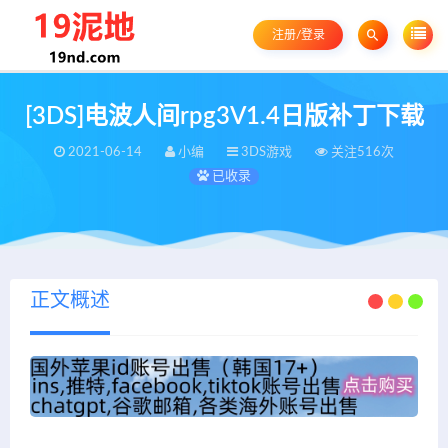
注册/登录
[3DS]电波人间rpg3V1.4日版补丁下载
2021-06-14
小编
3DS游戏
关注516次
已收录
正文概述