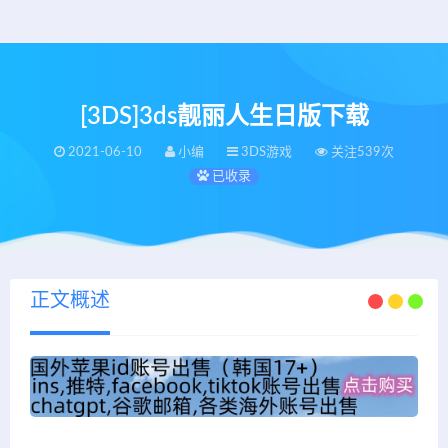
[3DS]3ds靓丽人生日版下载
2021-06-10
小编
3DS游戏
关注539次
已收录
正文概述