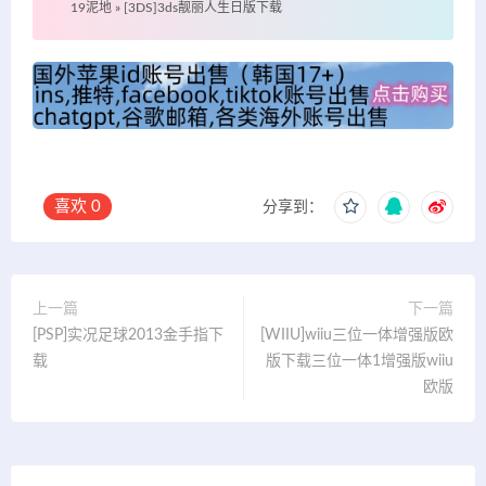
19泥地
»
[3DS]3ds靓丽人生日版下载
喜欢
0
分享到：
上一篇
下一篇
[PSP]实况足球2013金手指下
[WIIU]wiiu三位一体增强版欧
载
版下载三位一体1增强版wiiu
欧版