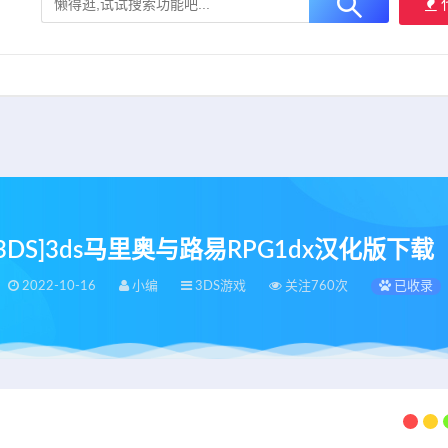
大用户提供最新、最优质的资源下载！
立即加入我们
ew3DS]3ds马里奥与路易RPG1dx汉化版下载【c
2022-10-16
小编
3DS游戏
关注760次
已收录