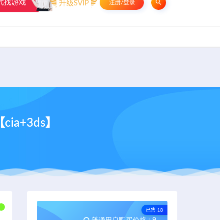
代找游戏
升级SVIP
注册/登录
申请友链
热门标签
资源专题
资源存档
联系我们
ia+3ds】
已售 18