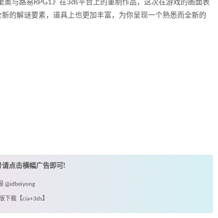
《马里奥与路易RPG1》在3ds平台上的重制作品，这次在游戏的画面表
全新的解谜要素，道具上也更加丰富，为你呈现一个熟悉而全新的
账号请点击横幅广告即可!
idbeiyong
版下载【cia+3ds】