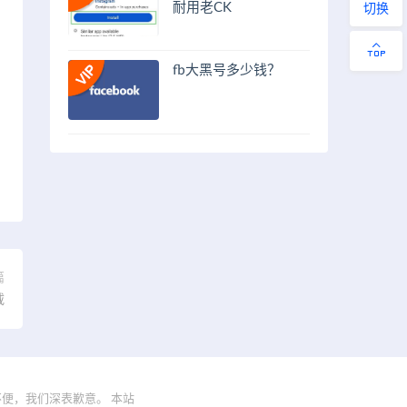
耐用老CK
切换
fb大黑号多少钱？
篇
载
便，我们深表歉意。 本站