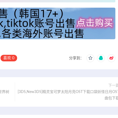
喜欢
0
分享到：
下一
载世界树
[3DS,New3DS]精灵宝可梦太阳月亮OST下载口袋妖怪日月OS
曲包下