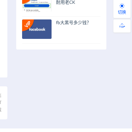
耐用老CK
切换
fb大黑号多少钱？
篇
T
载