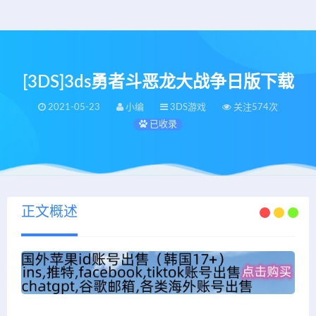
[3DS]3ds勇者斗恶龙大战争日版下载
2021-05-23
小编
3DS游戏
关注574次
已收录
正文概述