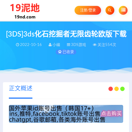
注册/登录
[3DS]3ds化石挖掘者无限齿轮欧版下载
2022-10-16
小编
3DS游戏
关注554次
已收录
正文概述