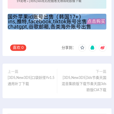
19泥地
»
[3DS]3ds化石挖掘者无限齿轮欧版下载
喜欢
0
分享到：
上一篇
下一篇
[3DS,New3DS]口袋妖怪Yv1.5
[3DS,New3DS]3ds节奏天国
通用补丁下载
混音集欧版下载节奏天国3ds
欧版CIA下载