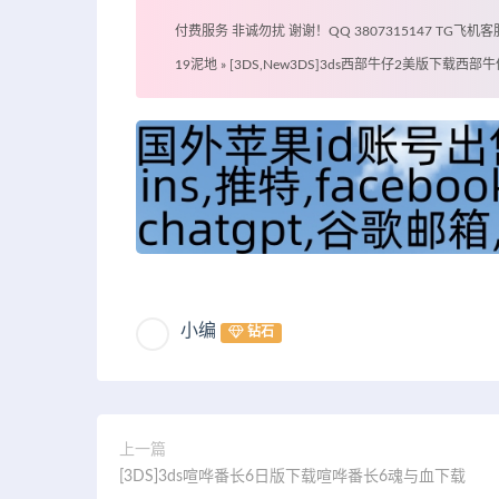
付费服务 非诚勿扰 谢谢！QQ 3807315147 TG飞机客服 @
19泥地
»
[3DS,New3DS]3ds西部牛仔2美版下载西部
小编
钻石
上一篇
[3DS]3ds喧哗番长6日版下载喧哗番长6魂与血下载