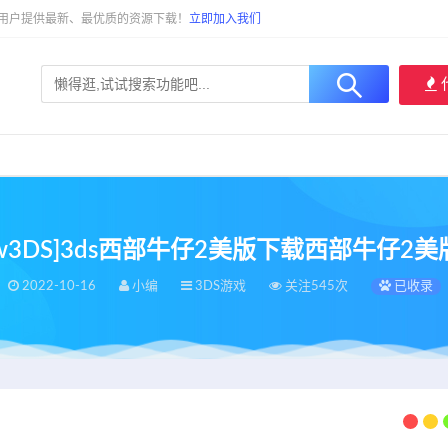
大用户提供最新、最优质的资源下载！
立即加入我们
New3DS]3ds西部牛仔2美版下载西部牛仔2美
2022-10-16
小编
3DS游戏
关注545次
已收录