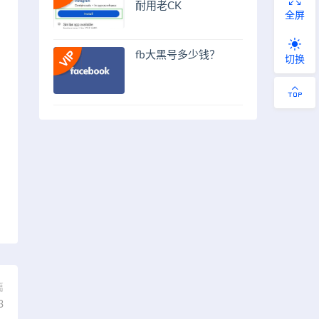
耐用老CK
全屏
fb大黑号多少钱？
切换
篇
3