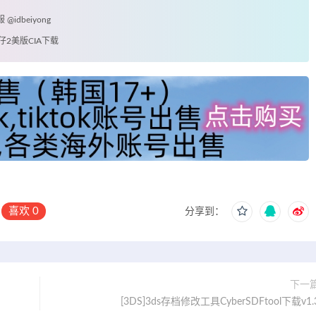
idbeiyong
牛仔2美版CIA下载
喜欢
0
分享到：
下一
[3DS]3ds存档修改工具CyberSDFtool下载v1.