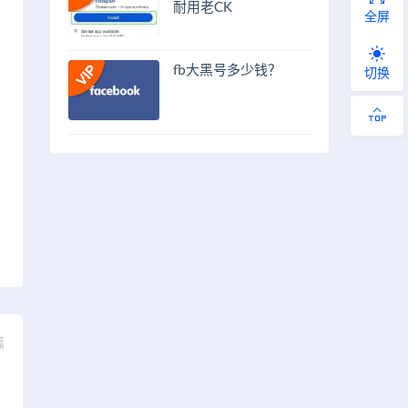
耐用老CK
全屏
fb大黑号多少钱？
切换
篇
】