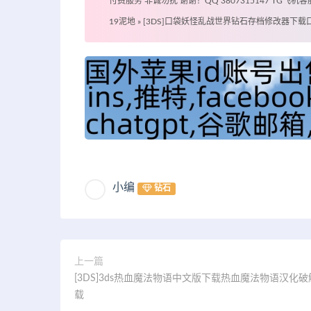
付费服务 非诚勿扰 谢谢！QQ 3807315147 TG飞机客服 @
19泥地
»
[3DS]口袋妖怪乱战世界钻石存档修改器下载口袋
小编
钻石
上一篇
[3DS]3ds热血魔法物语中文版下载热血魔法物语汉化
载