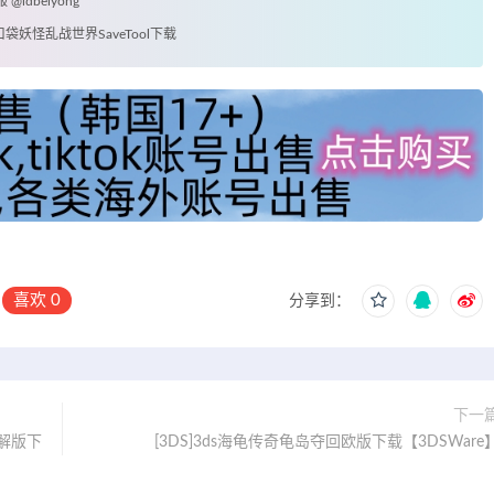
idbeiyong
妖怪乱战世界SaveTool下载
喜欢
0
分享到：
下一
破解版下
[3DS]3ds海龟传奇龟岛夺回欧版下载【3DSWare