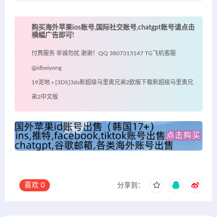
购买海外苹果ios账号,国际社交账号,chatgpt账号请点击
横幅广告即可!
付费服务 非诚勿扰 谢谢！QQ 3807315147 TG飞机客服
@idbeiyong
19泥地
»
[3DS]3ds新超级马里奥兄弟2欧版下载新超级马里奥兄
弟2中文版
喜欢
0
分享到：