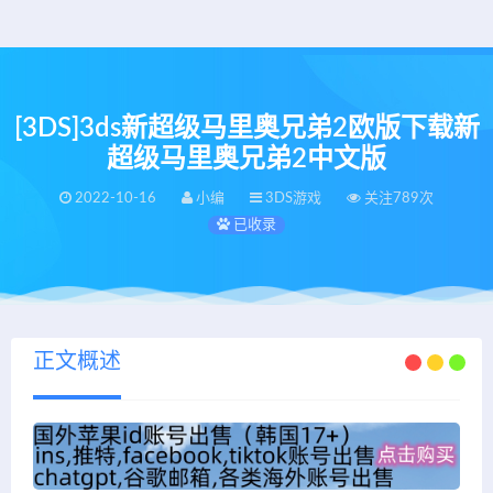
[3DS]3ds新超级马里奥兄弟2欧版下载新
超级马里奥兄弟2中文版
2022-10-16
小编
3DS游戏
关注789次
已收录
正文概述