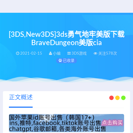
[3DS,New3DS]3ds勇气地牢美版下载
BraveDungeon美版cia
2021-02-15
小编
3DS游戏
关注578次
已收录
正文概述