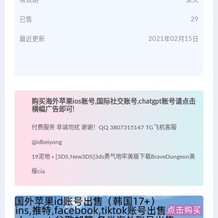
有效期
永久
已售
29
最近更新
2021年02月15日
购买海外苹果ios账号,国际社交账号,chatgpt账号请点击
横幅广告即可!
付费服务 非诚勿扰 谢谢！QQ 3807315147 TG飞机客服
@idbeiyong
19泥地
»
[3DS,New3DS]3ds勇气地牢美版下载BraveDungeon美
版cia