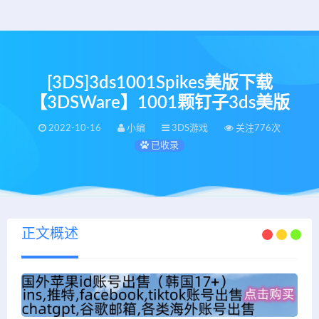
[3DS]3ds1001Spikes美版下载
【3DSWare】1001颗钉子3ds美版
2022-10-16
小编
3DS游戏
关注776次
已收录
正文概述