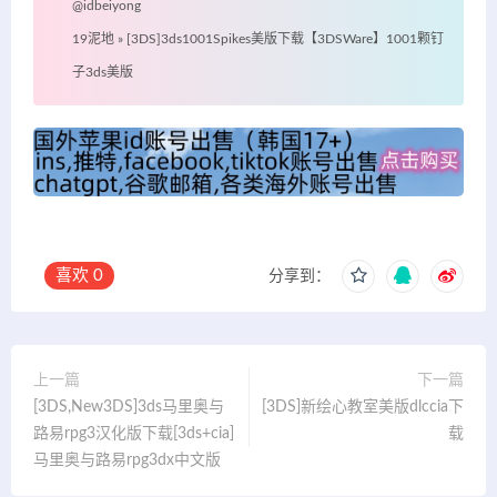
@idbeiyong
19泥地
»
[3DS]3ds1001Spikes美版下载【3DSWare】1001颗钉
子3ds美版
喜欢
0
分享到：
上一篇
下一篇
[3DS,New3DS]3ds马里奥与
[3DS]新绘心教室美版dlccia下
路易rpg3汉化版下载[3ds+cia]
载
马里奥与路易rpg3dx中文版