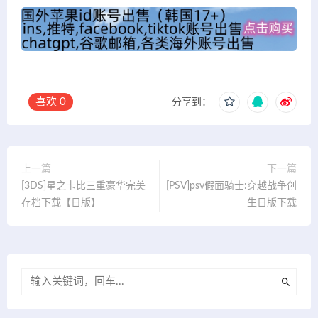
喜欢
0
分享到：
上一篇
下一篇
[3DS]星之卡比三重豪华完美
[PSV]psv假面骑士:穿越战争创
存档下载【日版】
生日版下载