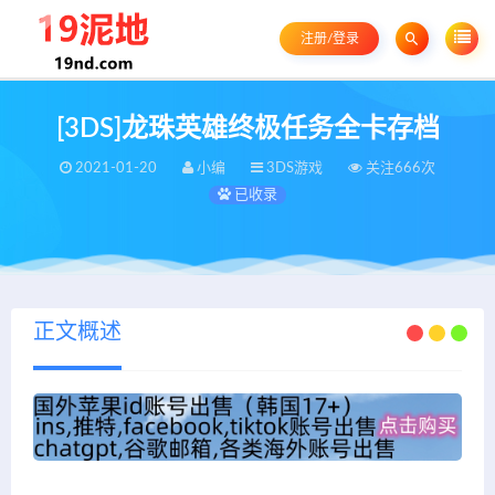
注册/登录
[3DS]龙珠英雄终极任务全卡存档
2021-01-20
小编
3DS游戏
关注666次
已收录
正文概述