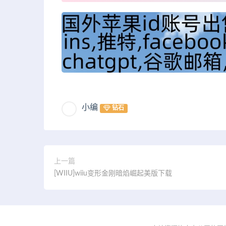
小编
钻石
上一篇
[WIIU]wiiu变形金刚暗焰崛起美版下载