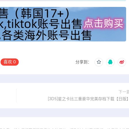
喜欢
0
分享到：
下一
[3DS]星之卡比三重豪华完美存档下载【日版