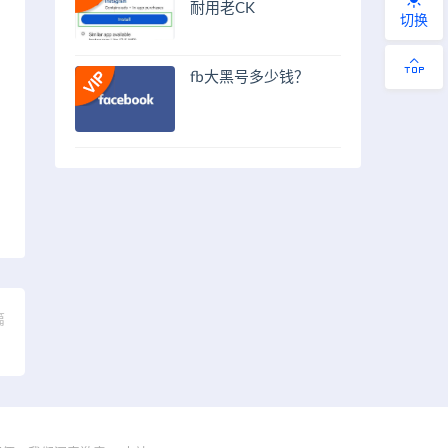
耐用老CK
切换
fb大黑号多少钱？
篇
】