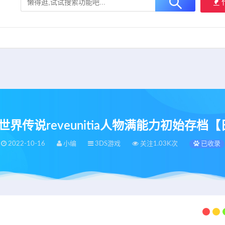
大用户提供最新、最优质的资源下载！
立即加入我们
S]世界传说reveunitia人物满能力初始存档
2022-10-16
小编
3DS游戏
关注1.03K次
已收录