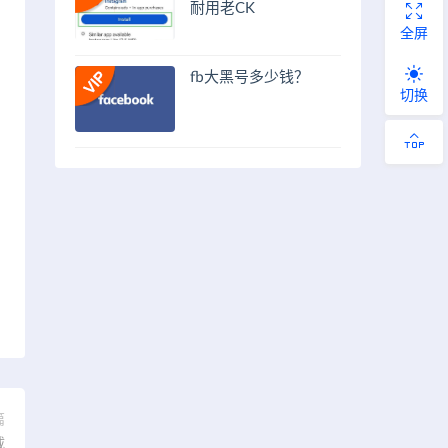
耐用老CK
全屏
fb大黑号多少钱？
切换
篇
载