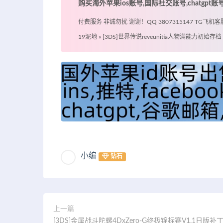
购买海外苹果ios账号,国际社交账号,chatgpt
付费服务 非诚勿扰 谢谢！QQ 3807315147 TG飞机客服 @
19泥地
»
[3DS]世界传说reveunitia人物满能力初始
小编
钻石
上一篇
[3DS]金属战斗陀螺4DxZero-G终极锦标赛V1.1日版补