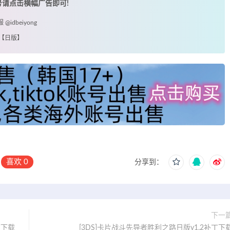
账号请点击横幅广告即可!
idbeiyong
存档【日版】
喜欢
0
分享到：
下一
丁下载
[3DS]卡片战斗先导者胜利之路日版v1.2补丁下