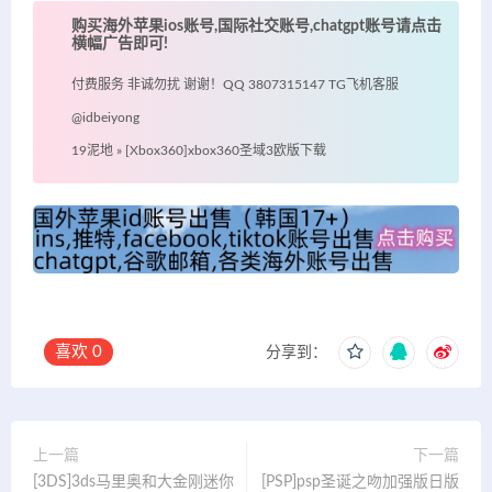
购买海外苹果ios账号,国际社交账号,chatgpt账号请点击
横幅广告即可!
付费服务 非诚勿扰 谢谢！QQ 3807315147 TG飞机客服
@idbeiyong
19泥地
»
[Xbox360]xbox360圣域3欧版下载
喜欢
0
分享到：
上一篇
下一篇
[3DS]3ds马里奥和大金刚迷你
[PSP]psp圣诞之吻加强版日版