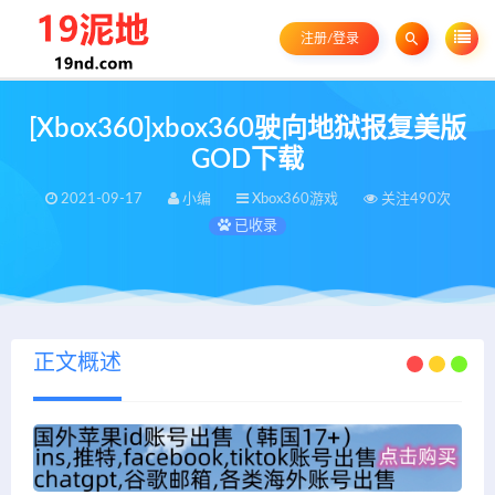
注册/登录
[Xbox360]xbox360驶向地狱报复美版
GOD下载
2021-09-17
小编
Xbox360游戏
关注490次
已收录
正文概述