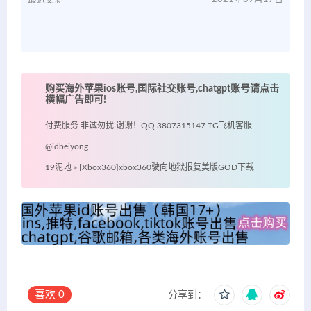
购买海外苹果ios账号,国际社交账号,chatgpt账号请点击
横幅广告即可!
付费服务 非诚勿扰 谢谢！QQ 3807315147 TG飞机客服
@idbeiyong
19泥地
»
[Xbox360]xbox360驶向地狱报复美版GOD下载
喜欢
0
分享到：